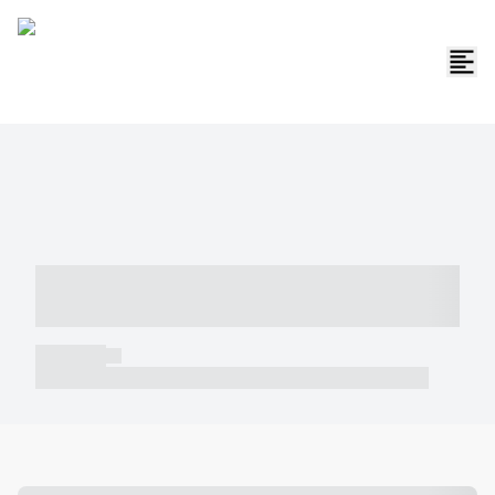
----- ----- -- ------ ---- ---- -- ----- -----
----- --- ------
----- -----
----- ----- -- ------ ---- ---- -- ----- ----- ----- --- ------