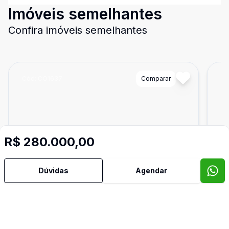
Imóveis semelhantes
Confira imóveis semelhantes
Cód:
CO1637
Comparar
Có
R$ 280.000,00
Dúvidas
Agendar