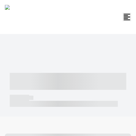
----- ----- -- ------ ---- ---- -- ----- -----
----- --- ------
----- -----
----- ----- -- ------ ---- ---- -- ----- ----- ----- --- ------