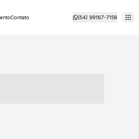
mento
Contato
(54) 99167-7158
- ----- ----- --