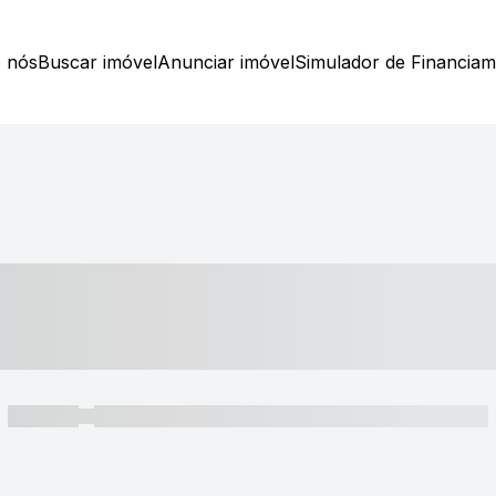
 nós
Buscar imóvel
Anunciar imóvel
Simulador de Financia
----- ---- ---- -- ----
----- -----
----- ----- -- ------ ---- ---- -- ----- ----- ----- --- ------