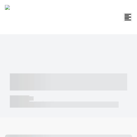
----- ----- -- ------ ---- ---- -- ----- -----
----- --- ------
----- -----
----- ----- -- ------ ---- ---- -- ----- ----- ----- --- ------