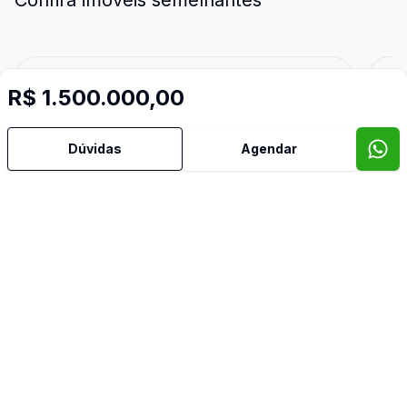
Confira imóveis semelhantes
Cód:
CO2694
Comparar
Có
R$ 1.500.000,00
Dúvidas
Agendar