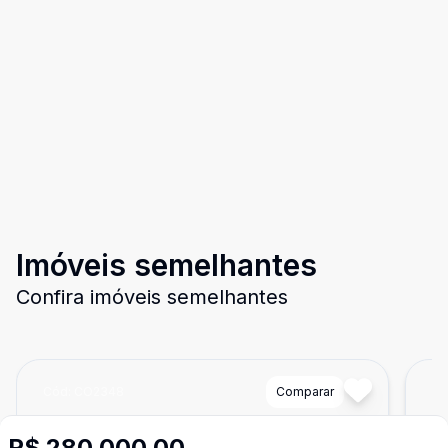
Imóveis semelhantes
Confira imóveis semelhantes
Cód:
CO2348
Comparar
Có
R$ 280.000,00