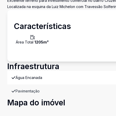
Excelente terreno para investimento comercial no bairro Cruzei
Localizada na esquina da Luiz Michelon com Travessão Solferino
Características
Área Total
1205
m²
Infraestrutura
Água Encanada
Pavimentação
Mapa do imóvel