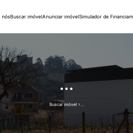
 nós
Buscar imóvel
Anunciar imóvel
Simulador de Financia
...
Buscar imóvel
...