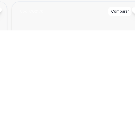
Cód:
CO2170
Comparar
401
Terreno