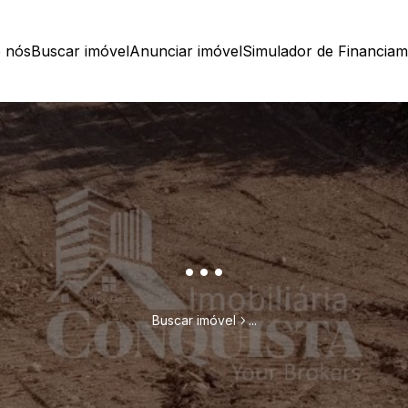
 nós
Buscar imóvel
Anunciar imóvel
Simulador de Financia
...
Buscar imóvel
...