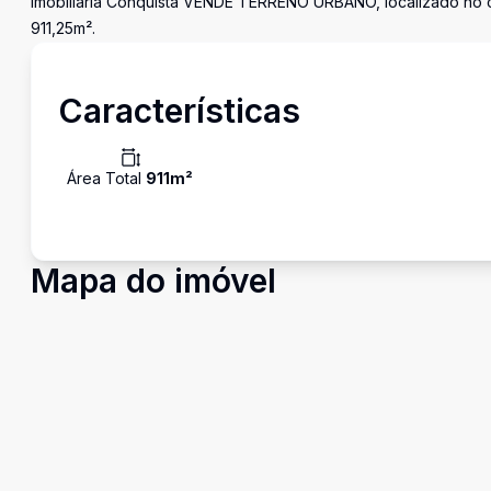
Imobiliária Conquista VENDE TERRENO URBANO, localizado no ce
911,25m².
Características
Área Total
911
m²
Mapa do imóvel