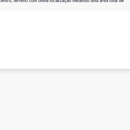
ntro, terreno com ótima localização medindo uma área total de