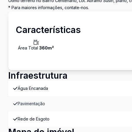
Ótimo terreno no Bairro Centenário, Lot. Abramo Susin, plano, 
* Para maiores informações, contate-nos.
Características
Área Total
360
m²
Infraestrutura
Água Encanada
Pavimentação
Rede de Esgoto