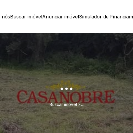
 nós
Buscar imóvel
Anunciar imóvel
Simulador de Financia
...
Buscar imóvel
...