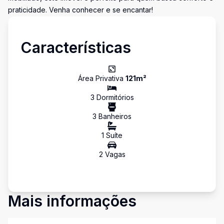
praticidade. Venha conhecer e se encantar!
Características
Área Privativa
121
m²
3
Dormitório
s
3
Banheiro
s
1
Suíte
2
Vaga
s
Mais informações