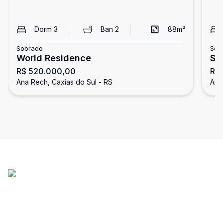
Dorm
3
Ban
2
88
m²
Sobrado
Sob
World Residence
So
R$ 520.000,00
R$
Úl
Ana Rech, Caxias do Sul - RS
Ana