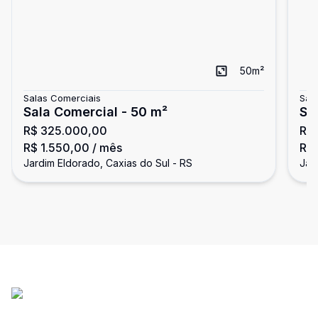
50
m²
Salas Comerciais
Sal
Sala Comercial - 50 m²
Sa
R$ 325.000,00
R$
R$ 1.550,00
/ mês
R$ 
Jardim Eldorado, Caxias do Sul - RS
Jar