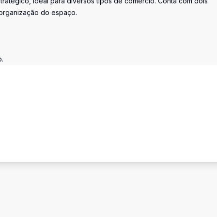
stratégico, ideal para diversos tipos de comércio. Conta com dois
a organização do espaço.
o.