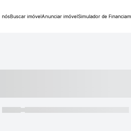
 nós
Buscar imóvel
Anunciar imóvel
Simulador de Financia
----- ---- ---- -- ----
----- -----
----- ----- -- ------ ---- ---- -- ----- ----- ----- --- ------