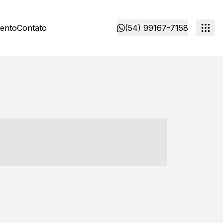
mento
Contato
(54) 99167-7158
- ----- ----- --