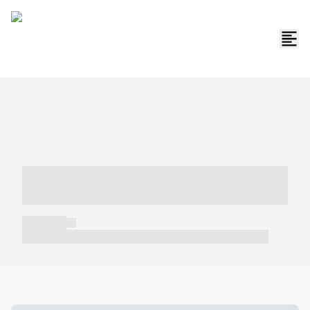
----- ----- -- ------ ---- ---- -- ----- -----
----- --- ------
----- -----
----- ----- -- ------ ---- ---- -- ----- ----- ----- --- ------