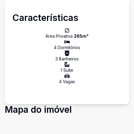
Características
Área Privativa
265
m²
4
Dormitório
s
3
Banheiro
s
1
Suíte
4
Vaga
s
Mapa do imóvel