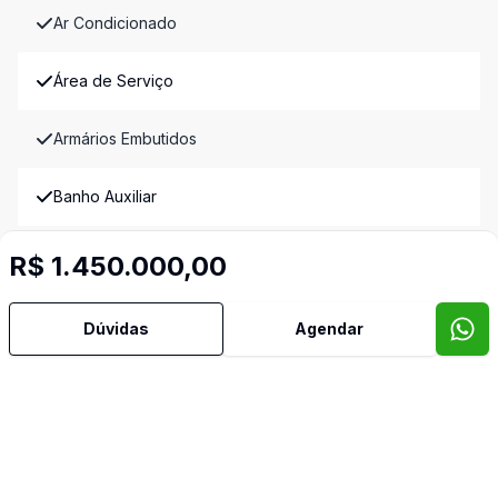
Ar Condicionado
Área de Serviço
Armários Embutidos
Banho Auxiliar
Banheiro Social
R$ 1.450.000,00
Churrasqueira
Dúvidas
Agendar
Cozinha
Cozinha Planejada
Dormitório com Armários