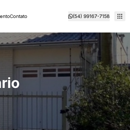
mento
Contato
(54) 99167-7158
rio