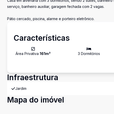
Casa em alvenaria com 3 dormitórios, sendo 2 suítes, banheiro s
serviço, banheiro auxiliar, garagem fechada com 2 vagas.
Pátio cercado, piscina, alarme e porteiro eletrônico.
Características
Área Privativa
161
m²
3
Dormitório
s
Infraestrutura
Jardim
Mapa do imóvel