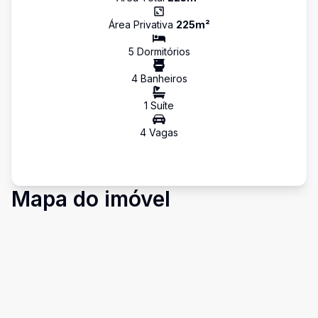
Área Privativa
225
m²
5
Dormitório
s
4
Banheiro
s
1
Suíte
4
Vaga
s
Mapa do imóvel