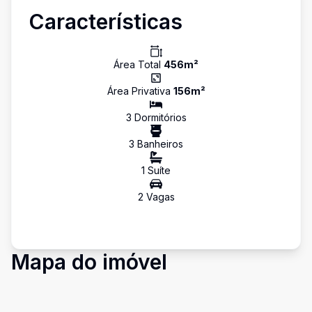
Características
Área Total
456
m²
Área Privativa
156
m²
3
Dormitório
s
3
Banheiro
s
1
Suíte
2
Vaga
s
Mapa do imóvel