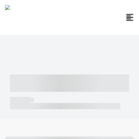
----- ----- -- ------ ---- ---- -- ----- -----
----- --- ------
----- -----
----- ----- -- ------ ---- ---- -- ----- ----- ----- --- ------