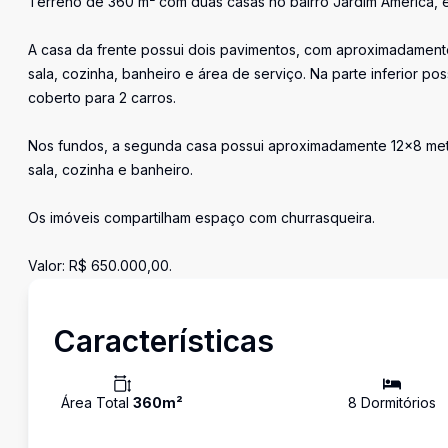
Terreno de 360 m² com duas casas no bairro Jardim América, ex
A casa da frente possui dois pavimentos, com aproximadamente
sala, cozinha, banheiro e área de serviço. Na parte inferior po
coberto para 2 carros.
Nos fundos, a segunda casa possui aproximadamente 12x8 metro
sala, cozinha e banheiro.
Os imóveis compartilham espaço com churrasqueira.
Valor: R$ 650.000,00.
Características
Área Total
360
m²
8
Dormitório
s