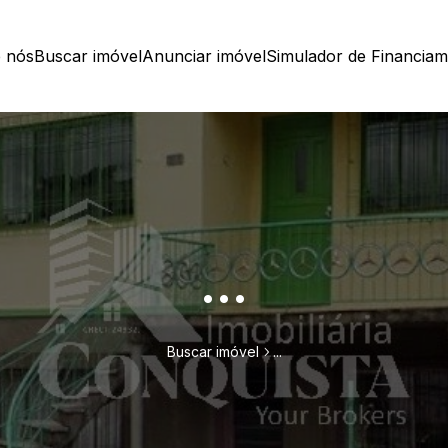
 nós
Buscar imóvel
Anunciar imóvel
Simulador de Financia
...
Buscar imóvel
...