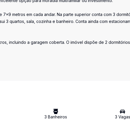
celente opção para moradia multifamiliar ou investimento.
 7x9 metros em cada andar. Na parte superior conta com 3 dormitó
ssui 3 quartos, sala, cozinha e banheiro. Conta ainda com estaciona
s, incluindo a garagem coberta. O imóvel dispõe de 2 dormitórios
3
Banheiro
s
3
Vaga