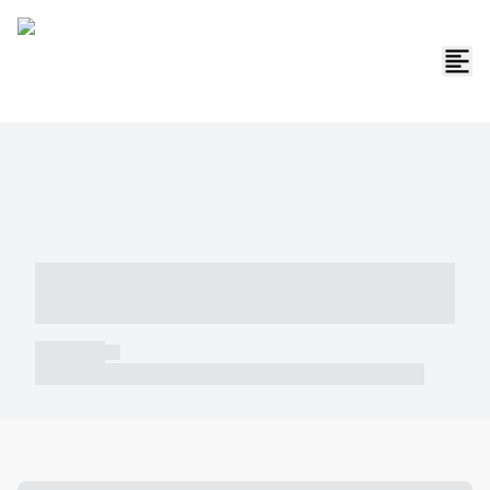
----- ----- -- ------ ---- ---- -- ----- -----
----- --- ------
----- -----
----- ----- -- ------ ---- ---- -- ----- ----- ----- --- ------