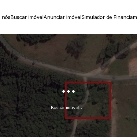
 nós
Buscar imóvel
Anunciar imóvel
Simulador de Financia
...
Buscar imóvel
...