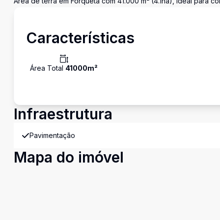
Área de terra em Forqueta com 41.000 m² (4.1ha), ideal para c
Características
Área Total
41000
m²
Infraestrutura
Pavimentação
Mapa do imóvel