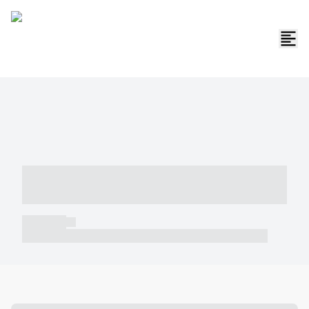
----- ----- -- ------ ---- ---- -- ----- -----
----- --- ------
----- -----
----- ----- -- ------ ---- ---- -- ----- ----- ----- --- ------