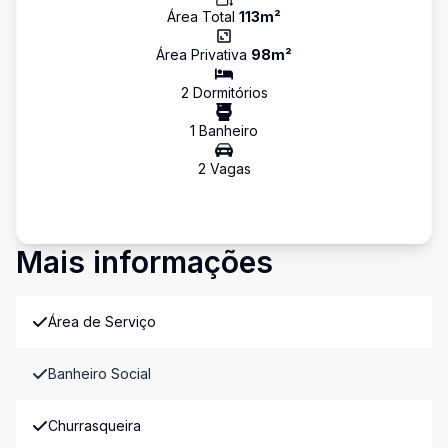
Área Total
113
m²
Área Privativa
98
m²
2
Dormitório
s
1
Banheiro
2
Vaga
s
Mais informações
Área de Serviço
Banheiro Social
Churrasqueira