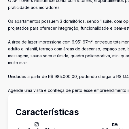
O AP Towers Residence conta com 4 torres, 6 apartamentos por
praticidade aos moradores.
Os apartamentos possuem 3 dormitórios, sendo 1 suíte, com op
projetados para oferecer integração, funcionalidade e bem-est
A área de lazer impressiona com 6.951,67m², entregue totalmen
adulto e infantil, terraço com áreas de descanso, espaço zen, 
massagem, sauna seca e úmida, quadra poliesportiva, mini quad
muito mais.
Unidades a partir de R$ 985.000,00, podendo chegar a R$ 1.14
Agende uma visita e conheça de perto esse empreendimento inc
Características