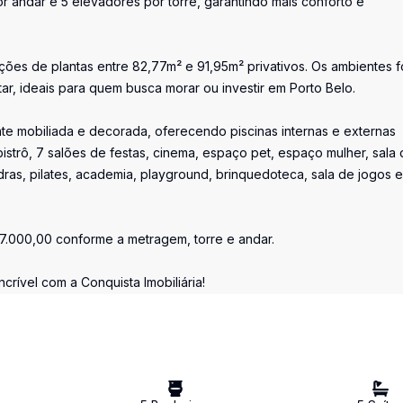
 andar e 5 elevadores por torre, garantindo mais conforto e
ções de plantas entre 82,77m² e 91,95m² privativos. Os ambientes 
ar, ideais para quem busca morar ou investir em Porto Belo.
te mobiliada e decorada, oferecendo piscinas internas e externas
bistrô, 7 salões de festas, cinema, espaço pet, espaço mulher, sala
ras, pilates, academia, playground, brinquedoteca, sala de jogos e
7.000,00 conforme a metragem, torre e andar.
rível com a Conquista Imobiliária!