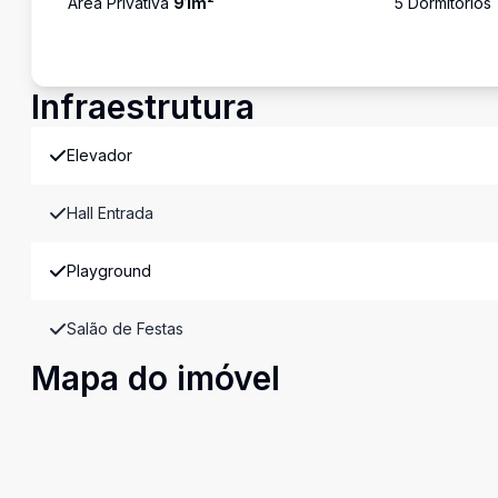
Área Privativa
91
m²
5
Dormitório
s
Infraestrutura
Elevador
Hall Entrada
Playground
Salão de Festas
Mapa do imóvel