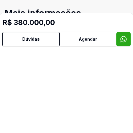
Mais informações
R$ 380.000,00
Água Quente
Dúvidas
Agendar
Área de Serviço
Banheiro Social
Churrasqueira
Cozinha
Oeste
Sacada