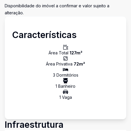
Disponibilidade do imóvel a confirmar e valor sujeito a
alteração.
Características
Área Total
127
m²
Área Privativa
72
m²
3
Dormitório
s
1
Banheiro
1
Vaga
Infraestrutura