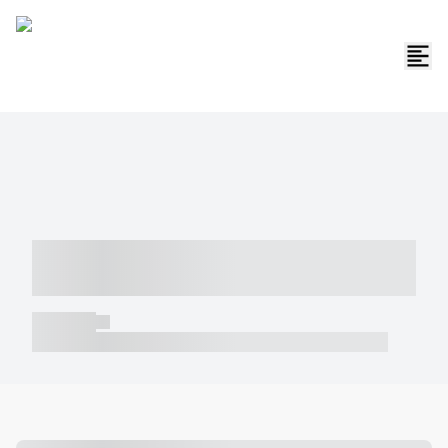
----- ----- -- ------ ---- ---- -- ----- -----
----- --- ------
----- -----
----- ----- -- ------ ---- ---- -- ----- ----- ----- --- ------