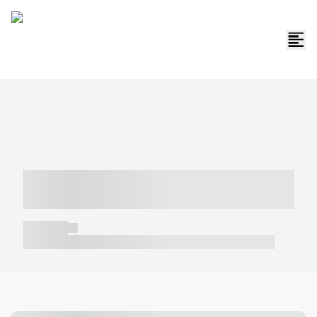
----- ----- -- ------ ---- ---- -- ----- -----
----- --- ------
----- -----
----- ----- -- ------ ---- ---- -- ----- ----- ----- --- ------