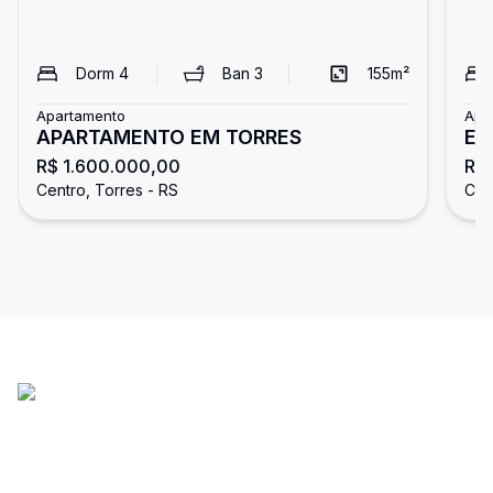
Dorm
4
Ban
3
155
m²
Apartamento
Apa
APARTAMENTO EM TORRES
Em
R$ 1.600.000,00
R$ 
Co
Centro, Torres - RS
Cen