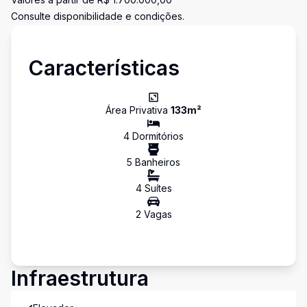
Consulte disponibilidade e condições.
Características
Área Privativa
133
m²
4
Dormitório
s
5
Banheiro
s
4
Suíte
s
2
Vaga
s
Infraestrutura