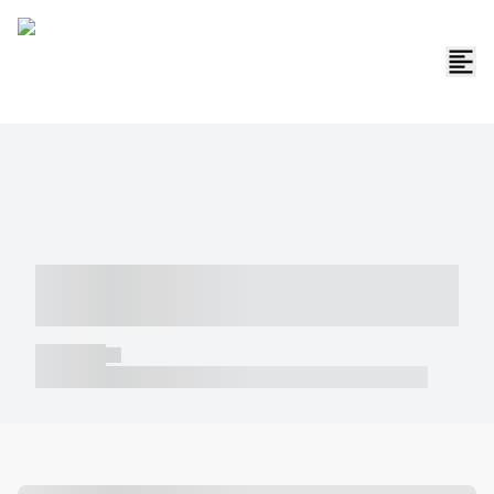
----- ----- -- ------ ---- ---- -- ----- -----
----- --- ------
----- -----
----- ----- -- ------ ---- ---- -- ----- ----- ----- --- ------