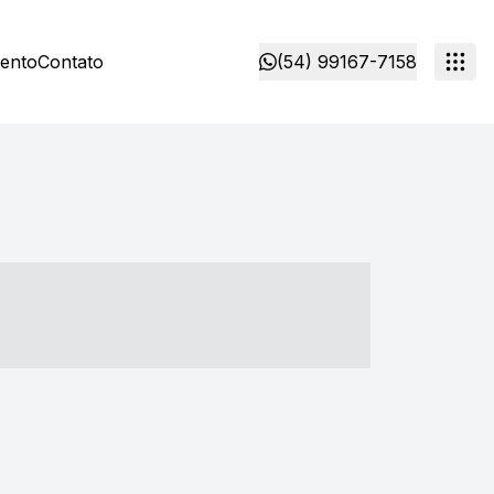
mento
Contato
(54) 99167-7158
- ----- ----- --