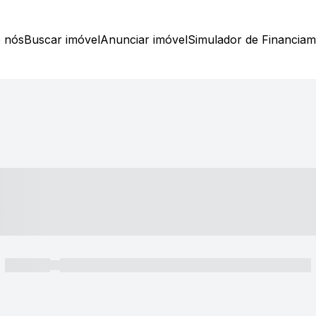
 nós
Buscar imóvel
Anunciar imóvel
Simulador de Financia
----- ---- ---- -- ----
----- -----
----- ----- -- ------ ---- ---- -- ----- ----- ----- --- ------