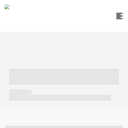
----- ----- -- ------ ---- ---- -- ----- -----
----- --- ------
----- -----
----- ----- -- ------ ---- ---- -- ----- ----- ----- --- ------