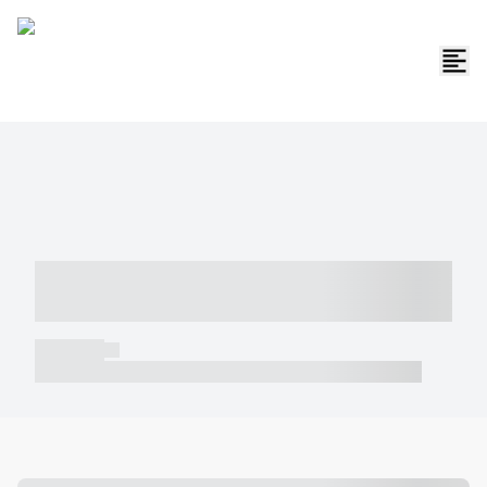
----- ----- -- ------ ---- ---- -- ----- -----
----- --- ------
----- -----
----- ----- -- ------ ---- ---- -- ----- ----- ----- --- ------