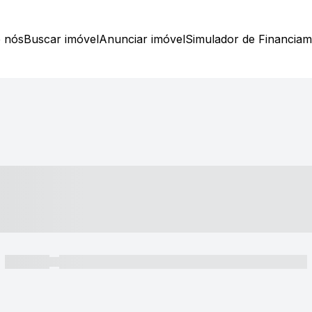
 nós
Buscar imóvel
Anunciar imóvel
Simulador de Financia
----- ---- ---- -- ----
----- -----
----- ----- -- ------ ---- ---- -- ----- ----- ----- --- ------