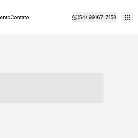
mento
Contato
(54) 99167-7158
- ----- ----- --