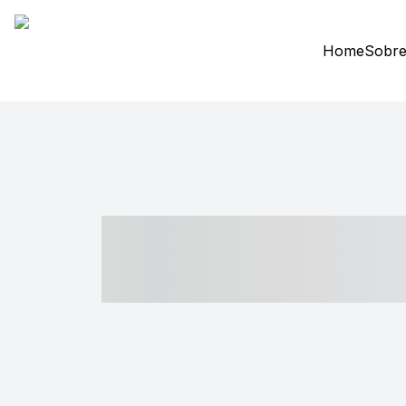
Home
Sobre
----- ----- -- -
- ------