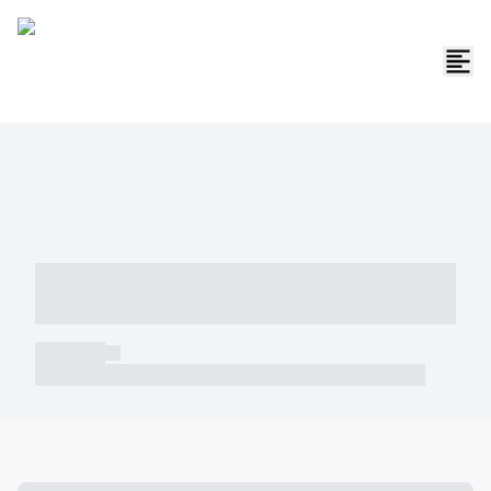
----- ----- -- ------ ---- ---- -- ----- -----
----- --- ------
----- -----
----- ----- -- ------ ---- ---- -- ----- ----- ----- --- ------