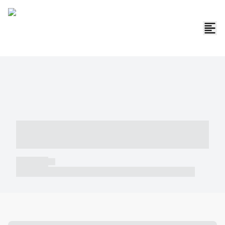
----- ----- -- ------ ---- ---- -- ----- -----
----- --- ------
----- -----
----- ----- -- ------ ---- ---- -- ----- ----- ----- --- ------