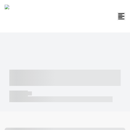
----- ----- -- ------ ---- ---- -- ----- -----
----- --- ------
----- -----
----- ----- -- ------ ---- ---- -- ----- ----- ----- --- ------