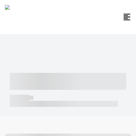
----- ----- -- ------ ---- ---- -- ----- -----
----- --- ------
----- -----
----- ----- -- ------ ---- ---- -- ----- ----- ----- --- ------