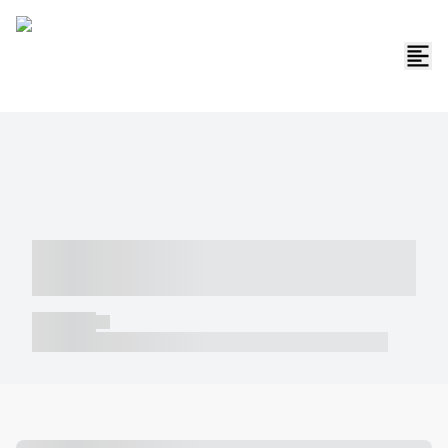
----- ----- -- ------ ---- ---- -- ----- -----
----- --- ------
----- -----
----- ----- -- ------ ---- ---- -- ----- ----- ----- --- ------