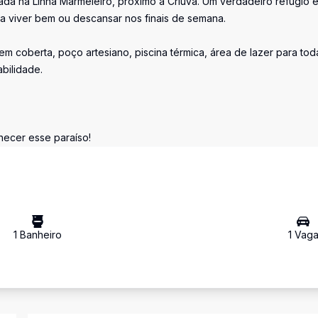
ada na Linha Marmeleiro, próximo à Criúva. Um verdadeiro refúgio 
ra viver bem ou descansar nos finais de semana.
 coberta, poço artesiano, piscina térmica, área de lazer para tod
abilidade.
ecer esse paraíso!
1
Banheiro
1
Vag