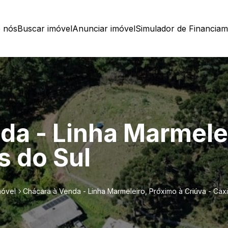
 nós
Buscar imóvel
Anunciar imóvel
Simulador de Financia
da - Linha Marmele
s do Sul
móvel
Chácara à Venda - Linha Marmeleiro, Próximo à Criúva - Caxi