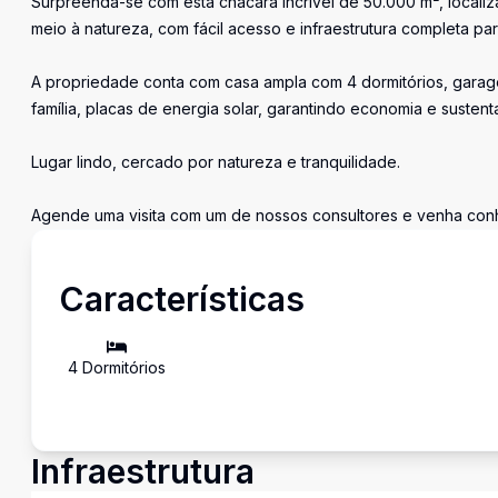
Surpreenda-se com esta chácara incrível de 50.000 m², localiz
meio à natureza, com fácil acesso e infraestrutura completa pa
A propriedade conta com casa ampla com 4 dormitórios, garagem
família, placas de energia solar, garantindo economia e sustent
Lugar lindo, cercado por natureza e tranquilidade.
Agende uma visita com um de nossos consultores e venha conh
Características
4
Dormitório
s
Infraestrutura