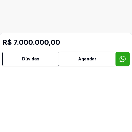
R$ 7.000.000,00
Mais informações
Dúvidas
Agendar
Leste