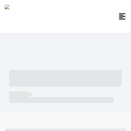
----- ----- -- ------ ---- ---- -- ----- -----
----- --- ------
----- -----
----- ----- -- ------ ---- ---- -- ----- ----- ----- --- ------