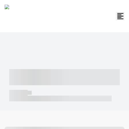
----- ----- -- ------ ---- ---- -- ----- -----
----- --- ------
----- -----
----- ----- -- ------ ---- ---- -- ----- ----- ----- --- ------