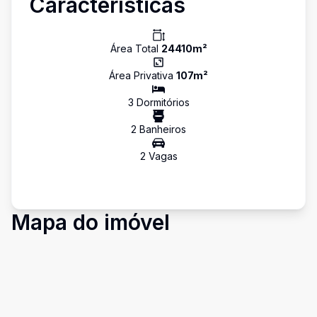
Características
Área Total
24410
m²
Área Privativa
107
m²
3
Dormitório
s
2
Banheiro
s
2
Vaga
s
Mapa do imóvel